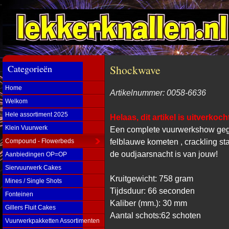
-
Categorieën
Shockwave
Home
Artikelnummer: 0058-6636
Welkom
Hele assortiment 2025
Helaas, dit artikel is uitverkoch
Klein Vuurwerk
Een complete vuurwerkshow geg
felblauwe kometen , crackling st
Compound - Flowerbeds
de oudjaarsnacht is van jouw!
Aanbiedingen OP=OP
Siervuurwerk Cakes
Kruitgewicht: 758 gram
Mines / Single Shots
Tijdsduur: 66 seconden
Fonteinen
Kaliber (mm.): 30 mm
Gillers Fluit Cakes
Aantal schots:62 schoten
Vuurwerkpakketten Assortimenten